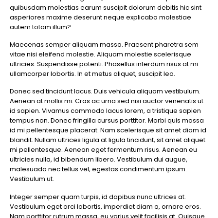
quibusdam molestias earum suscipit dolorum debitis hic sint
asperiores maxime deserunt neque explicabo molestiae
autem totam illum?
Maecenas semper aliquam massa. Praesent pharetra sem
vitae nisi eleifend molestie. Aliquam molestie scelerisque
ultricies. Suspendisse potenti. Phasellus interdum risus at mi
ullamcorper lobortis. In et metus aliquet, suscipit leo.
Donec sed tincidunt lacus. Duis vehicula aliquam vestibulum.
Aenean at mollis mi. Cras ac urna sed nisi auctor venenatis ut
id sapien. Vivamus commodo lacus lorem, a tristique sapien
tempus non. Donec fringilla cursus porttitor. Morbi quis massa
id mi pellentesque placerat. Nam scelerisque sit amet diam id
blandit. Nullam ultrices ligula at ligula tincidunt, sit amet aliquet
mi pellentesque. Aenean eget fermentum risus. Aenean eu
ultricies nulla, id bibendum libero. Vestibulum dui augue,
malesuada nec tellus vel, egestas condimentum ipsum.
Vestibulum ut.
Integer semper quam turpis, id dapibus nunc ultrices at.
Vestibulum eget orci lobortis, imperdiet diam a, ornare eros.
Nam porttitor rutrum massa, eu varius velit facilisis at. Quisque