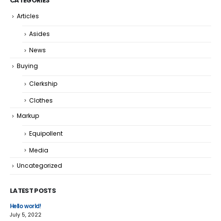
CATEGORIES
Articles
Asides
News
Buying
Clerkship
Clothes
Markup
Equipollent
Media
Uncategorized
LATEST POSTS
Hello world!
Thi
July 5, 2022
June