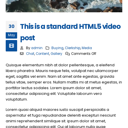
This is a standard HTML5 video
30
May
post
By
admin
Buying
,
Clerkship
,
Media
on
Chat
,
Content
,
Gallery
Comments Off
This
Quisque elementum nibh at dolor pellentesque, a eleifend
is
libero pharetra. Mauris neque felis, volutpat nec ullamcorper
a
eget, sagittis vel enim. Nam sit amet ante egestas, gravida
standard
tellus vitae, semper eros. Nullam mattis mi at metus egestas, in
HTML5
porttitor lectus sodales. Lorem ipsum dolor sit amet,
video
consectetur adipisicing elit. Voluptate laborum vero
post
voluptatum.
Lorem quasi aliquid maiores iusto suscipit perspiciatis a
aspernatur et fuga repudiandae deleniti excepturi nesciunt
animi reprehenderit similique sit. ipsum dolor sit amet,
consectetur adipisicing elit. Qui at laborum nulla quae