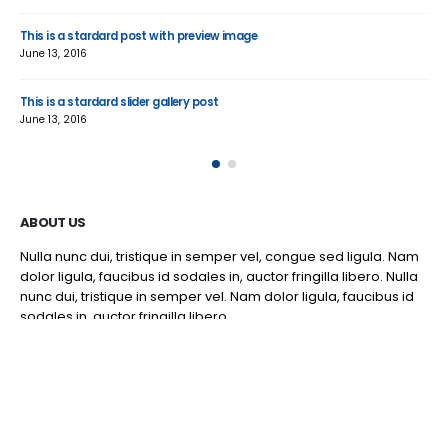
This is a stardard post with preview image
Thi
June 13, 2016
Jun
This is a stardard slider gallery post
Thi
June 13, 2016
May
ABOUT US
Nulla nunc dui, tristique in semper vel, congue sed ligula. Nam
dolor ligula, faucibus id sodales in, auctor fringilla libero. Nulla
nunc dui, tristique in semper vel. Nam dolor ligula, faucibus id
sodales in, auctor fringilla libero.
© 2024 | East Point Physical Therapy | All Rights Reserved. | Website by
CyberPro911